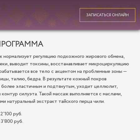
ЗАПИСАТЬСЯ ОНЛАЙН
ПРОГРАММА
ж нормализует регуляцию подкожного жирового обмена,
еки, выводит токсины, восстанавливает микроциркуляцию
рабатывается все тело с акцентом на проблемные зоны —
дицы, талию, бедра. В результате кожный покров
 более эластичным и подтянутым, уходит целлюлит,
 контур силуэта. Такой массаж выполняется с маслами,
и натуральный экстракт тайского перца чили.
2’100 руб.
 3’800 руб.