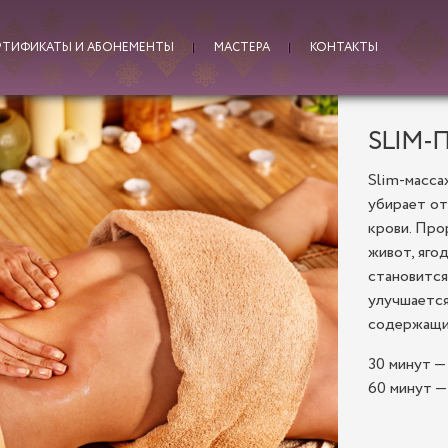
РТИФИКАТЫ И АБОНЕМЕНТЫ
МАСТЕРА
КОНТАКТЫ
SLIM-
Slim-масса
убирает от
крови. Про
живот, яго
становится
улучшается
содержащим
30 минут — 
60 минут —